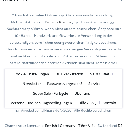
* Geschäftskunden Onlineshop. Alle Preise verstehen sich zzgl.
Mehrwertsteuer und
Versandkosten
, Speditionskosten und ggf.
Nachnahmegebühren, wenn nicht anders beschrieben. Angebote nur
für Handel, Handwerk und Gewerbe zur Verwendung in der
selbständigen, beruflichen oder gewerblichen Tätigkeit bestimmt.
Streichpreise entsprechen unserem vorherigen Verkaufspreis. Rabatte
sind nicht auf bereits reduzierte Artikel anwendbar. Aktionen mit
parallel stattfindenden anderen Aktionen sind nicht kombinierbar.
Cookie-Einstellungen
DHL Packstation
Nails Outlet
Newsletter
Passwort vergessen?
Service
Super Sale - Farbgele
Über uns
Versand- und Zahlungsbedingungen
Hilfe / FAQ
Kontakt
Ein Angebot von all4nails.de © 2020 - Alle Rechte vorbehalten
Change your Language:
English
I
Germany
I
Tiếng Việt
I Switzerland
DE