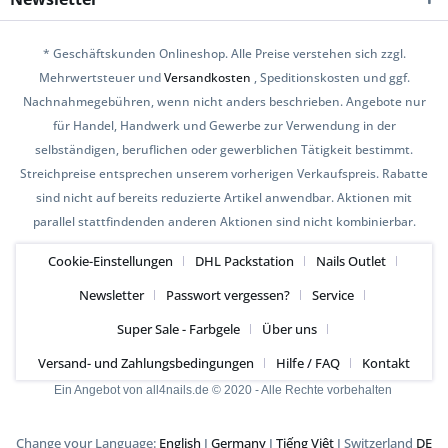
* Geschäftskunden Onlineshop. Alle Preise verstehen sich zzgl.
Mehrwertsteuer und
Versandkosten
, Speditionskosten und ggf.
Nachnahmegebühren, wenn nicht anders beschrieben. Angebote nur
für Handel, Handwerk und Gewerbe zur Verwendung in der
selbständigen, beruflichen oder gewerblichen Tätigkeit bestimmt.
Streichpreise entsprechen unserem vorherigen Verkaufspreis. Rabatte
sind nicht auf bereits reduzierte Artikel anwendbar. Aktionen mit
parallel stattfindenden anderen Aktionen sind nicht kombinierbar.
Cookie-Einstellungen
DHL Packstation
Nails Outlet
Newsletter
Passwort vergessen?
Service
Super Sale - Farbgele
Über uns
Versand- und Zahlungsbedingungen
Hilfe / FAQ
Kontakt
Ein Angebot von all4nails.de © 2020 - Alle Rechte vorbehalten
Change your Language:
English
I
Germany
I
Tiếng Việt
I Switzerland
DE