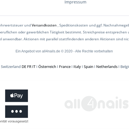
Impressum
 Mehrwertsteuer und
Versandkosten
, Speditionskosten und ggf. Nachnahmegeb
uflichen oder gewerblichen Tätigkeit bestimmt. Streichpreise entsprechen un
el anwendbar. Aktionen mit parallel stattfindenden anderen Aktionen sind ni
Ein Angebot von all4nails.de © 2020 - Alle Rechte vorbehalten
 Switzerland
DE
FR
IT
I
Österreich
I
France
I
Italy
I
Spain
I
Netherlands
I Bel