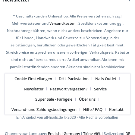
* Geschäftskunden Onlineshop. Alle Preise verstehen sich zzgl.
Mehrwertsteuer und
Versandkosten
, Speditionskosten und ggf.
Nachnahmegebühren, wenn nicht anders beschrieben. Angebote nur
für Handel, Handwerk und Gewerbe zur Verwendung in der
selbständigen, beruflichen oder gewerblichen Tätigkeit bestimmt.
Streichpreise entsprechen unserem vorherigen Verkaufspreis. Rabatte
sind nicht auf bereits reduzierte Artikel anwendbar. Aktionen mit
parallel stattfindenden anderen Aktionen sind nicht kombinierbar.
Cookie-Einstellungen
DHL Packstation
Nails Outlet
Newsletter
Passwort vergessen?
Service
Super Sale - Farbgele
Über uns
Versand- und Zahlungsbedingungen
Hilfe / FAQ
Kontakt
Ein Angebot von all4nails.de © 2020 - Alle Rechte vorbehalten
Change your Language:
English
I
Germany
I
Tiếng Việt
I Switzerland
DE