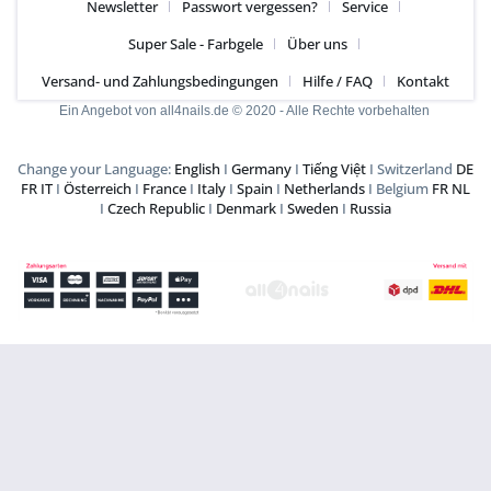
Newsletter
Passwort vergessen?
Service
Super Sale - Farbgele
Über uns
Versand- und Zahlungsbedingungen
Hilfe / FAQ
Kontakt
Ein Angebot von all4nails.de © 2020 - Alle Rechte vorbehalten
Change your Language:
English
I
Germany
I
Tiếng Việt
I Switzerland
DE
FR
IT
I
Österreich
I
France
I
Italy
I
Spain
I
Netherlands
I Belgium
FR
NL
I
Czech Republic
I
Denmark
I
Sweden
I
Russia