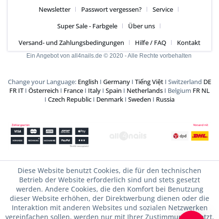
Newsletter
Passwort vergessen?
Service
Super Sale - Farbgele
Über uns
Versand- und Zahlungsbedingungen
Hilfe / FAQ
Kontakt
Ein Angebot von all4nails.de © 2020 - Alle Rechte vorbehalten
Change your Language:
English
I
Germany
I
Tiếng Việt
I Switzerland
DE
FR
IT
I
Österreich
I
France
I
Italy
I
Spain
I
Netherlands
I Belgium
FR
NL
I
Czech Republic
I
Denmark
I
Sweden
I
Russia
Diese Website benutzt Cookies, die für den technischen
Betrieb der Website erforderlich sind und stets gesetzt
werden. Andere Cookies, die den Komfort bei Benutzung
dieser Website erhöhen, der Direktwerbung dienen oder die
Interaktion mit anderen Websites und sozialen Netzwerken
vereinfachen sollen, werden nur mit Ihrer Zustimmung gesetzt.