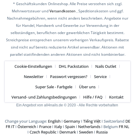
* Geschäftskunden Onlineshop. Alle Preise verstehen sich zzgl.
Mehrwertsteuer und
Versandkosten
, Speditionskosten und ggf.
Nachnahmegebühren, wenn nicht anders beschrieben. Angebote nur
für Handel, Handwerk und Gewerbe zur Verwendung in der
selbständigen, beruflichen oder gewerblichen Tätigkeit bestimmt.
Streichpreise entsprechen unserem vorherigen Verkaufspreis. Rabatte
sind nicht auf bereits reduzierte Artikel anwendbar. Aktionen mit
parallel stattfindenden anderen Aktionen sind nicht kombinierbar.
Cookie-Einstellungen
DHL Packstation
Nails Outlet
Newsletter
Passwort vergessen?
Service
Super Sale - Farbgele
Über uns
Versand- und Zahlungsbedingungen
Hilfe / FAQ
Kontakt
Ein Angebot von all4nails.de © 2020 - Alle Rechte vorbehalten
Change your Language:
English
I
Germany
I
Tiếng Việt
I Switzerland
DE
FR
IT
I
Österreich
I
France
I
Italy
I
Spain
I
Netherlands
I Belgium
FR
NL
I
Czech Republic
I
Denmark
I
Sweden
I
Russia