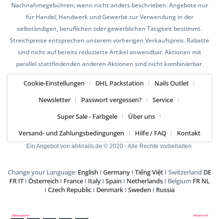
Nachnahmegebühren, wenn nicht anders beschrieben. Angebote nur
für Handel, Handwerk und Gewerbe zur Verwendung in der
selbständigen, beruflichen oder gewerblichen Tätigkeit bestimmt.
Streichpreise entsprechen unserem vorherigen Verkaufspreis. Rabatte
sind nicht auf bereits reduzierte Artikel anwendbar. Aktionen mit
parallel stattfindenden anderen Aktionen sind nicht kombinierbar.
Cookie-Einstellungen
DHL Packstation
Nails Outlet
Newsletter
Passwort vergessen?
Service
Super Sale - Farbgele
Über uns
Versand- und Zahlungsbedingungen
Hilfe / FAQ
Kontakt
Ein Angebot von all4nails.de © 2020 - Alle Rechte vorbehalten
Change your Language:
English
I
Germany
I
Tiếng Việt
I Switzerland
DE
FR
IT
I
Österreich
I
France
I
Italy
I
Spain
I
Netherlands
I Belgium
FR
NL
I
Czech Republic
I
Denmark
I
Sweden
I
Russia